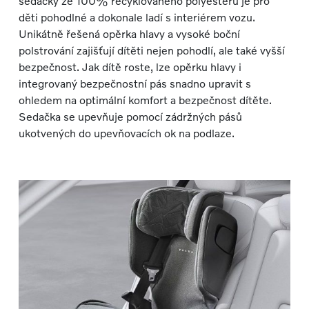
sedačky ze 100% recyklovaného polyesteru je pro
děti pohodlné a dokonale ladí s interiérem vozu.
Unikátně řešená opěrka hlavy a vysoké boční
polstrování zajišťují dítěti nejen pohodlí, ale také vyšší
bezpečnost. Jak dítě roste, lze opěrku hlavy i
integrovaný bezpečnostní pás snadno upravit s
ohledem na optimální komfort a bezpečnost dítěte.
Sedačka se upevňuje pomocí zádržných pásů
ukotvených do upevňovacích ok na podlaze.