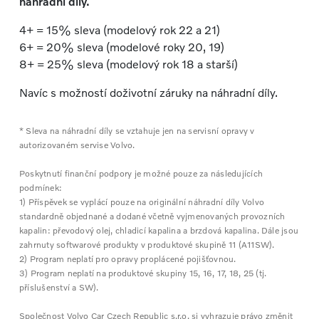
náhradní díly.
4+ = 15% sleva (modelový rok 22 a 21)
6+ = 20% sleva (modelové roky 20, 19)
8+ = 25% sleva (modelový rok 18 a starší)
Navíc s možností doživotní záruky na náhradní díly.
* Sleva na náhradní díly se vztahuje jen na servisní opravy v
autorizovaném servise Volvo.
Poskytnutí finanční podpory je možné pouze za následujících
podmínek:
1) Příspěvek se vyplácí pouze na originální náhradní díly Volvo
standardně objednané a dodané včetně vyjmenovaných provozních
kapalin: převodový olej, chladicí kapalina a brzdová kapalina. Dále jsou
zahrnuty softwarové produkty v produktové skupině 11 (A11SW).
2) Program neplatí pro opravy proplácené pojišťovnou.
3) Program neplatí na produktové skupiny 15, 16, 17, 18, 25 (tj.
příslušenství a SW).
Společnost Volvo Car Czech Republic s.r.o. si vyhrazuje právo změnit