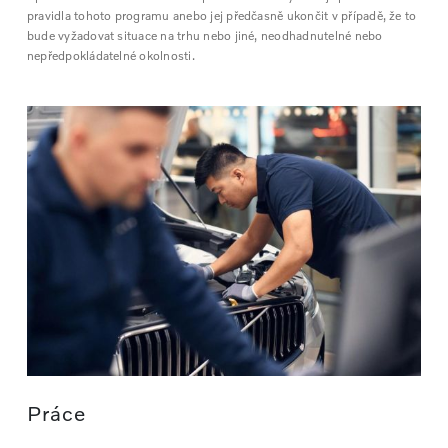
pravidla tohoto programu anebo jej předčasně ukončit v případě, že to
bude vyžadovat situace na trhu nebo jiné, neodhadnutelné nebo
nepředpokládatelné okolnosti.
Práce