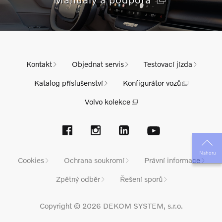
Kontakt
Objednat servis
Testovací jízda
Katalog příslušenství
Konfigurátor vozů
Volvo kolekce
Nahoru
Cookies
Ochrana soukromí
Právní informace
Zpětný odběr
Řešení sporů
Copyright © 2026 DEKOM SYSTEM, s.r.o.