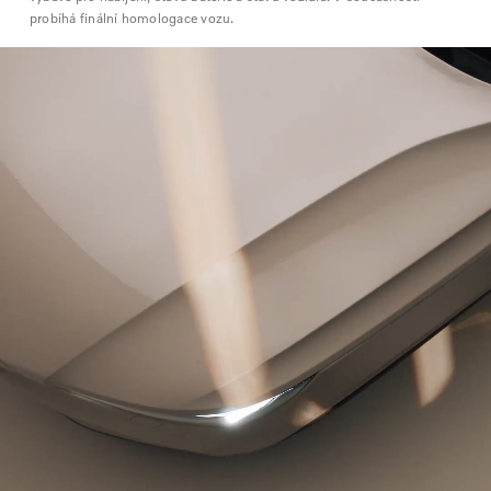
probíhá finální homologace vozu.