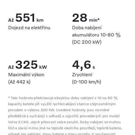
551
28
Až
km
min*
Dojezd na elektřinu
Doba nabíjení
akumulátoru 10‑80 %
(DC 200 kW)
325
4,6
Až
kW
s
Maximální výkon
Zrychlení
(Až 442 k)
(0‑100 km/h)
* Tato hodnota představuje obvyklou dobu nabíjení z 10 na 80 %
kapacity baterie při využití rychlonabíjecí stanice stejnosměrným
proudem o výkonu 200 kW. Uvedené hodnoty jsou nicméně
předběžné a vycházejí z odhadů a výpočtů provedených pro model
Volvo EC40. Jejich přesnost nelze zaručit. Doby nabíjení se mohou
lišit a závisí mimo jiné na teplotě okolního prostředí, teplotě baterie,
výbavě pro nabíjení, stavu baterie a stavu vozidla. V současnosti