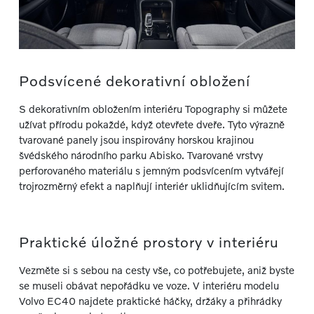
Podsvícené dekorativní obložení
S dekorativním obložením interiéru Topography si můžete
užívat přírodu pokaždé, když otevřete dveře. Tyto výrazně
tvarované panely jsou inspirovány horskou krajinou
švédského národního parku Abisko. Tvarované vrstvy
perforovaného materiálu s jemným podsvícením vytvářejí
trojrozměrný efekt a naplňují interiér uklidňujícím svitem.
Praktické úložné prostory v interiéru
Vezměte si s sebou na cesty vše, co potřebujete, aniž byste
se museli obávat nepořádku ve voze. V interiéru modelu
Volvo EC40 najdete praktické háčky, držáky a přihrádky