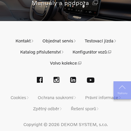
Manuály a podpora
Kontakt
Objednat servis
Testovací jízda
Katalog příslušenství
Konfigurátor vozů
Volvo kolekce
Nahoru
Cookies
Ochrana soukromí
Právní informace
Zpětný odběr
Řešení sporů
Copyright © 2026 DEKOM SYSTEM, s.r.o.