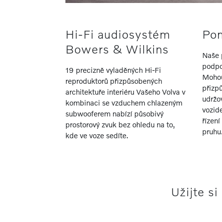
Hi-Fi audiosystém
Po
Bowers & Wilkins
Naše 
podpo
19 precizně vyladěných Hi-Fi
Mohou
reproduktorů přizpůsobených
přizp
architektuře interiéru Vašeho Volva v
udržo
kombinaci se vzduchem chlazeným
vozid
subwooferem nabízí působivý
řízení
prostorový zvuk bez ohledu na to,
pruhu
kde ve voze sedíte.
Užijte si