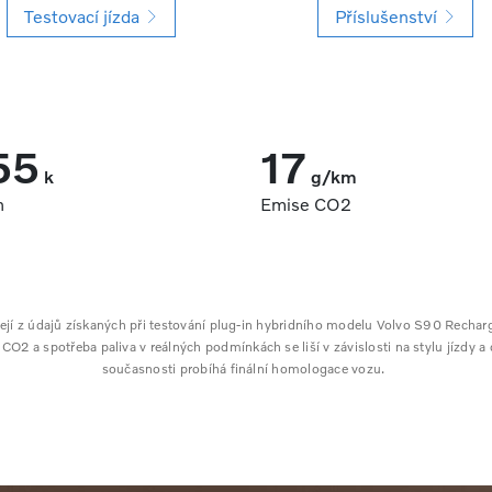
Testovací jízda
Příslušenství
55
17
k
g/km
n
Emise CO2
ejí z údajů získaných při testování plug-in hybridního modelu Volvo S90 Rech
2 a spotřeba paliva v reálných podmínkách se liší v závislosti na stylu jízdy a 
současnosti probíhá finální homologace vozu.