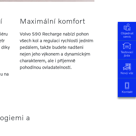
í
Maximální komfort
iéru
Volvo S90 Recharge nabízí pohon
Objednat
servis
etr
všech kol a regulaci rychlosti jedním
 díky
pedálem, takže budete nadšeni
Testovací
nejen jeho výkonem a dynamickým
jízda
charakterem, ale i příjemně
pohodlnou ovladatelností.
Nový vůz
du na
Kontakt
logiemi a