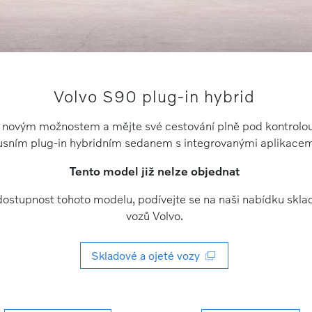
Volvo S90 plug-in hybrid
c novým možnostem a mějte své cestování plně pod kontrolo
usním plug-in hybridním sedanem s integrovanými aplikacem
Tento model již nelze objednat
t dostupnost tohoto modelu, podívejte se na naši nabídku skla
vozů Volvo.
Skladové a ojeté vozy