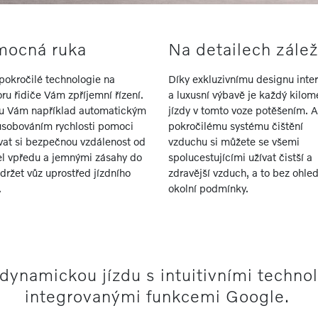
mocná ruka
Na detailech zálež
pokročilé technologie na
Díky exkluzivnímu designu inter
ru řidiče Vám zpříjemní řízení.
a luxusní výbavě je každý kilom
 Vám například automatickým
jízdy v tomto voze potěšením. A
ůsobováním rychlosti pomoci
pokročilému systému čištění
vat si bezpečnou vzdálenost od
vzduchu si můžete se všemi
el vpředu a jemnými zásahy do
spolucestujícími užívat čistší a
 držet vůz uprostřed jízdního
zdravější vzduch, a to bez ohle
.
okolní podmínky.
 dynamickou jízdu s intuitivními techno
integrovanými funkcemi Google.