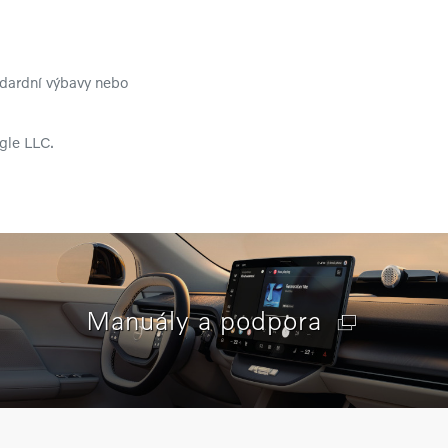
andardní výbavy nebo
gle LLC.
Manuály a podpora