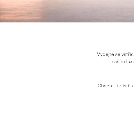
Vydejte se vstří
naším lux
Chcete-li zjisti