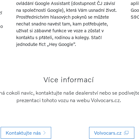
ovládání Google Assistant (dostupnost ČJ závisí
apl
na společnosti Google), která Vám usnadní život.
Goo
zí
Prostřednictvím hlasových pokynů se můžete
S90
nechat snadno navést tam, kam potřebujete,
do
užívat si zábavné funkce ve voze a zůstat v
kontaktu s přáteli, rodinou a kolegy. Stačí
jednoduše říct „Hey Google“.
Více informací
á cokoli navíc, kontaktujte naše dealerství nebo se podívej
prezentaci tohoto vozu na webu Volvocars.cz.
Kontaktujte nás
Volvocars.cz