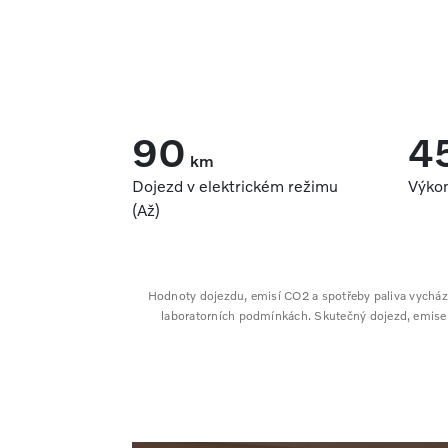
90
4
km
Dojezd v elektrickém režimu
Výko
(Až)
Hodnoty dojezdu, emisí CO2 a spotřeby paliva vycház
laboratorních podmínkách. Skutečný dojezd, emise CO